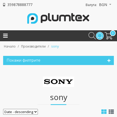
359878888777
BGN
Валута:
0
sony
Начало
Производители
Покажи филтрите
sony