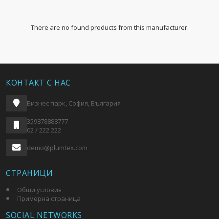
There are no found products from this manufacturer.
КОНТАКТ С НАС
Бизнес парк, София, България
359878888777
02 / 222 222
demo@plumtex.com
СТРАНИЦИ
Общи условия
Примерна страница
SOCIAL NETWORKS