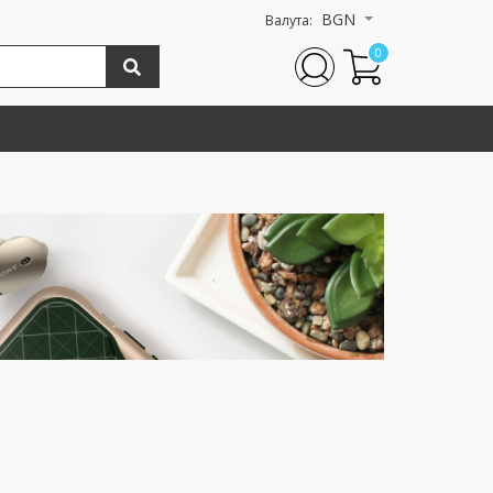
BGN
Валута:
0